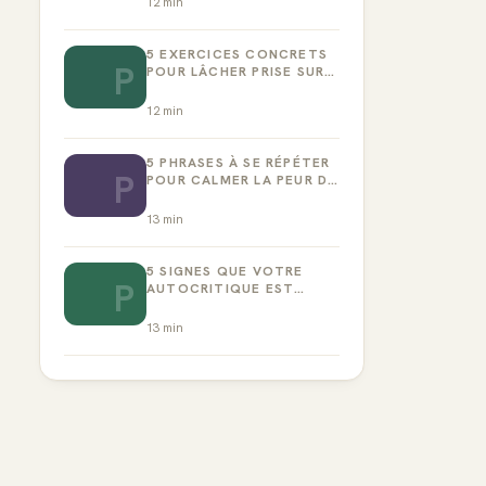
12
min
5 EXERCICES CONCRETS
P
POUR LÂCHER PRISE SUR
LA PERFECTION
12
min
5 PHRASES À SE RÉPÉTER
P
POUR CALMER LA PEUR DE
L’ÉCHEC
13
min
5 SIGNES QUE VOTRE
P
AUTOCRITIQUE EST
DEVENUE TOXIQUE
13
min