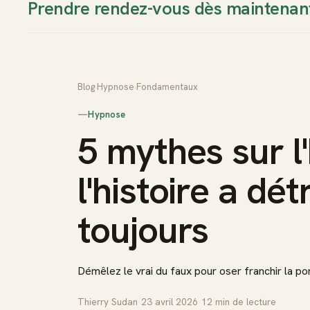
Prendre rendez-vous dès maintenan
Thierry Sudan
Approche
Blog
›
Hypnose
›
Fondamentaux
—
Hypnose
5 mythes sur l
l'histoire a dét
toujours
Démêlez le vrai du faux pour oser franchir la por
Thierry Sudan
·
23 avril 2026
·
12
min de lecture