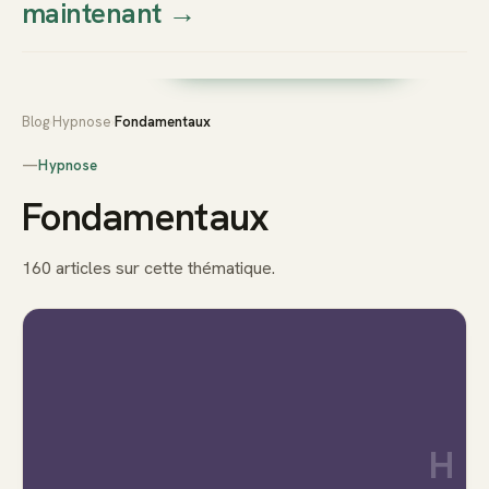
maintenant
→
Thierry
Prendre rendez-vous dès
Sudan
maintenant
Blog
›
Hypnose
›
Fondamentaux
—
Hypnose
Fondamentaux
160 articles sur cette thématique.
H