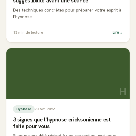
suggestibilité avant une séance
Des techniques concrètes pour préparer votre esprit à
l'hypnose.
Lire
→
13
min de lecture
H
23 avr. 2026
Hypnose
3 signes que l'hypnose ericksonienne est
faite pour vous
Si vous avez déjà résisté à une suggestion, ceci vous