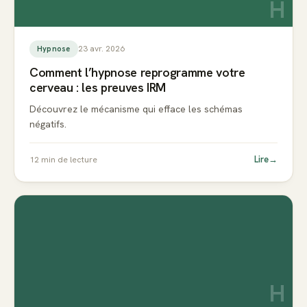
H
23 avr. 2026
Hypnose
Comment l’hypnose reprogramme votre
cerveau : les preuves IRM
Découvrez le mécanisme qui efface les schémas
négatifs.
Lire
→
12
min de lecture
H