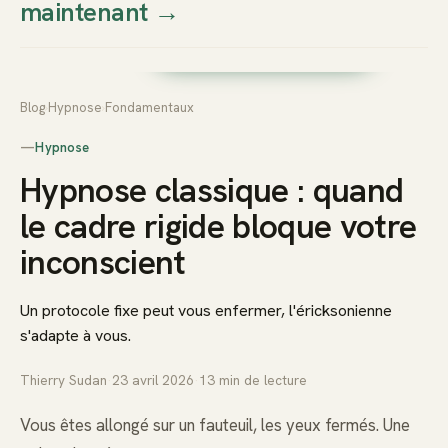
maintenant
→
Thierry
Prendre rendez-vous dès
Sudan
maintenant
Blog
›
Hypnose
›
Fondamentaux
—
Hypnose
Hypnose classique : quand
le cadre rigide bloque votre
inconscient
Un protocole fixe peut vous enfermer, l'éricksonienne
s'adapte à vous.
Thierry Sudan
·
23 avril 2026
·
13
min de lecture
Vous êtes allongé sur un fauteuil, les yeux fermés. Une