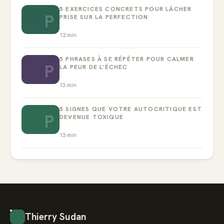
5 EXERCICES CONCRETS POUR LÂCHER
P
PRISE SUR LA PERFECTION
12
min
5 PHRASES À SE RÉPÉTER POUR CALMER
P
LA PEUR DE L’ÉCHEC
13
min
5 SIGNES QUE VOTRE AUTOCRITIQUE EST
P
DEVENUE TOXIQUE
13
min
Thierry Sudan