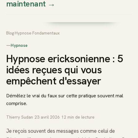
maintenant
→
Thierry
Prendre rendez-vous dès
Sudan
maintenant
Blog
›
Hypnose
›
Fondamentaux
—
Hypnose
Hypnose ericksonienne : 5
idées reçues qui vous
empêchent d'essayer
Démêlez le vrai du faux sur cette pratique souvent mal
comprise.
Thierry Sudan
·
23 avril 2026
·
12
min de lecture
Je reçois souvent des messages comme celui de