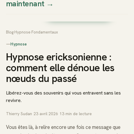
maintenant
→
Thierry
Prendre rendez-vous dès
Sudan
maintenant
Blog
›
Hypnose
›
Fondamentaux
—
Hypnose
Hypnose ericksonienne :
comment elle dénoue les
nœuds du passé
Libérez-vous des souvenirs qui vous entravent sans les
revivre.
Thierry Sudan
·
23 avril 2026
·
13
min de lecture
Vous êtes là, à relire encore une fois ce message que