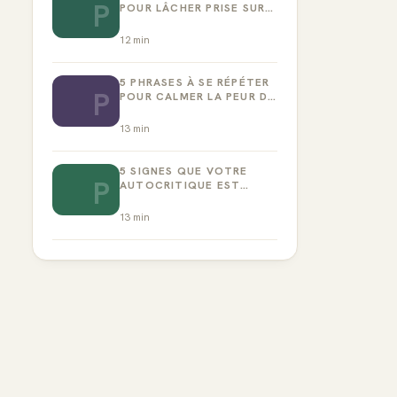
P
POUR LÂCHER PRISE SUR
LA PERFECTION
12
min
5 PHRASES À SE RÉPÉTER
P
POUR CALMER LA PEUR DE
L’ÉCHEC
13
min
5 SIGNES QUE VOTRE
P
AUTOCRITIQUE EST
DEVENUE TOXIQUE
13
min