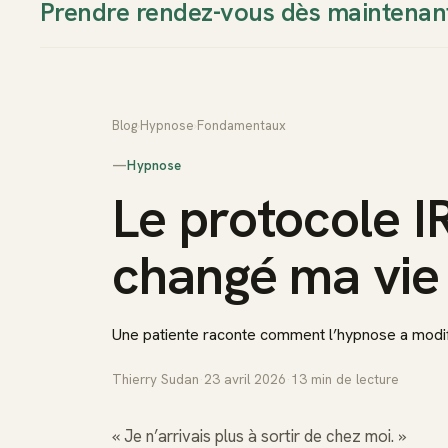
Prendre rendez-vous dès maintenan
Thierry Sudan
Approche
Blog
›
Hypnose
›
Fondamentaux
—
Hypnose
Le protocole I
changé ma vie
Une patiente raconte comment l’hypnose a modif
Thierry Sudan
·
23 avril 2026
·
13
min de lecture
« Je n’arrivais plus à sortir de chez moi. »