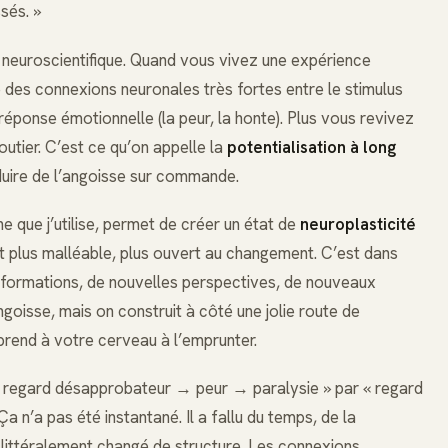
ssés. »
 neuroscientifique. Quand vous vivez une expérience
 des connexions neuronales très fortes entre le stimulus
éponse émotionnelle (la peur, la honte). Plus vous revivez
outier. C’est ce qu’on appelle la
potentialisation à long
duire de l’angoisse sur commande.
e que j’utilise, permet de créer un état de
neuroplasticité
 plus malléable, plus ouvert au changement. C’est dans
 informations, de nouvelles perspectives, de nouveaux
goisse, mais on construit à côté une jolie route de
prend à votre cerveau à l’emprunter.
 regard désapprobateur → peur → paralysie » par « regard
 n’a pas été instantané. Il a fallu du temps, de la
a littéralement changé de structure. Les connexions