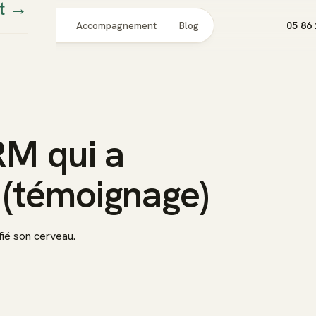
t
→
Pour qui
Accompagnement
Blog
05 86 
RM qui a
 (témoignage)
ié son cerveau.