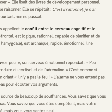
ser ». Elle lisait des livres de développement personnel,
 raisonner. Elle se répétait :
C’est irrationnel, je n’ai
ourtant, rien ne passait.
es appellent le
conflit entre le cerveau cognitif et le
éfrontal, est logique, rationnel, capable de planifier et de
l’amygdale), est archaïque, rapide, émotionnel. Il ne
’avoir peur », son cerveau émotionnel répondait : « Peu
roduire du cortisol et de l’adrénaline. » C’est comme si
criant « Il n’y a pas le feu ! » L’alarme ne vous entend pas.
pas pour écouter vos arguments.
a source de beaucoup de souffrances. Vous savez que vous
 pas. Vous savez que vous êtes compétent, mais votre
é, mais vous vous sentez seul.