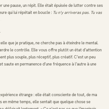
r une pause, un répit. Elle était épuisée de lutter contre ses
re qui lui répétait en boucle :
Tu n’y arriveras pas. Tu vas
.
.
celle que je pratique, ne cherche pas à éteindre le mental.
erdre le contrôle. Elle vous offre plutôt un état d’attention
t plus souple, plus réceptif, plus créatif. C’est un peu
 et saute en permanence d’une fréquence à l’autre à une
érience étrange : elle était consciente de tout, de ma
Mais en même temps, elle sentait que quelque chose se
e défaisait lentement. « Ce n’est pas ce que j’imaginais,