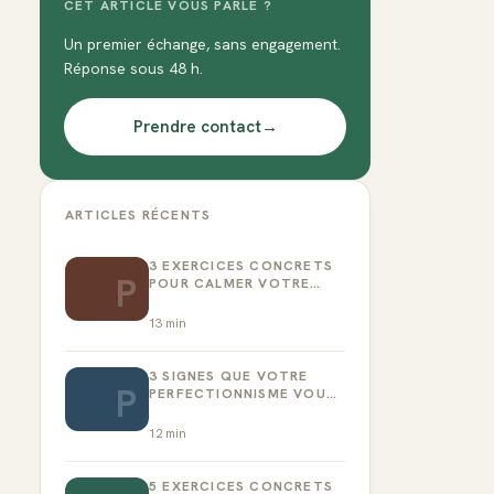
CET ARTICLE VOUS PARLE ?
Un premier échange, sans engagement.
Réponse sous 48 h.
Prendre contact
→
ARTICLES RÉCENTS
3 EXERCICES CONCRETS
P
POUR CALMER VOTRE
CRITIQUE INTÉRIEUR
13
min
3 SIGNES QUE VOTRE
P
PERFECTIONNISME VOUS
EMPÊCHE D’AGIR
12
min
5 EXERCICES CONCRETS