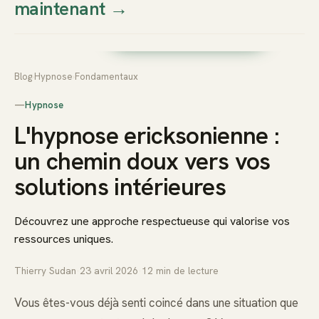
maintenant
→
Thierry
Prendre rendez-vous dès
Sudan
maintenant
Blog
›
Hypnose
›
Fondamentaux
—
Hypnose
L'hypnose ericksonienne :
un chemin doux vers vos
solutions intérieures
Découvrez une approche respectueuse qui valorise vos
ressources uniques.
Thierry Sudan
·
23 avril 2026
·
12
min de lecture
Vous êtes-vous déjà senti coincé dans une situation que