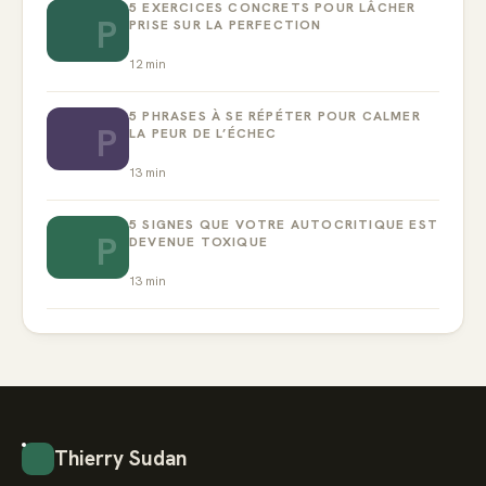
5 EXERCICES CONCRETS POUR LÂCHER
P
PRISE SUR LA PERFECTION
12
min
5 PHRASES À SE RÉPÉTER POUR CALMER
P
LA PEUR DE L’ÉCHEC
13
min
5 SIGNES QUE VOTRE AUTOCRITIQUE EST
P
DEVENUE TOXIQUE
13
min
Thierry Sudan