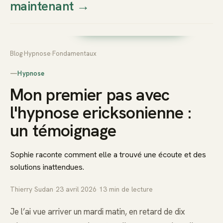
maintenant
→
Thierry
Prendre rendez-vous dès
Sudan
maintenant
Blog
›
Hypnose
›
Fondamentaux
—
Hypnose
Mon premier pas avec
l'hypnose ericksonienne :
un témoignage
Sophie raconte comment elle a trouvé une écoute et des
solutions inattendues.
Thierry Sudan
·
23 avril 2026
·
13
min de lecture
Je l’ai vue arriver un mardi matin, en retard de dix