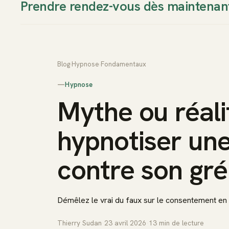
Prendre rendez-vous dès maintenan
Thierry Sudan
Approche
Blog
›
Hypnose
›
Fondamentaux
—
Hypnose
Mythe ou réali
hypnotiser un
contre son gré
Démêlez le vrai du faux sur le consentement en
Thierry Sudan
·
23 avril 2026
·
13
min de lecture