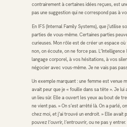
contrairement à certaines idées reçues, est un
pas une suggestion qui ne correspond pas à vot
En IFS (Internal Family Systems), que j’utilise 
parties de vous-même. Certaines parties peuve
curieuses. Mon rôle est de créer un espace où t
non, on écoute, on ne force pas. L’Intelligence 
langage corporel, à vos hésitations, à vos sile
négocier avec vous-même. Je ne vais pas pass
Un exemple marquant : une femme est venue me v
avait peur que je « fouille dans sa tête ». Je lu
un lieu sûr. Elle a ouvert les yeux au bout de t
ne vient pas. » On s’est arrêté là. On a parlé, on
chez moi, et j’ai trouvé un endroit. » Elle avai
pouvez l’ouvrir, l’entrouvrir, ou ne pas y entrer.