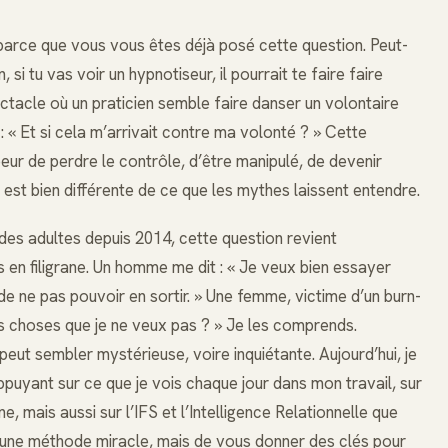
e parce que vous vous êtes déjà posé cette question. Peut-
si tu vas voir un hypnotiseur, il pourrait te faire faire
ctacle où un praticien semble faire danser un volontaire
 « Et si cela m’arrivait contre ma volonté ? » Cette
peur de perdre le contrôle, d’être manipulé, de devenir
té est bien différente de ce que les mythes laissent entendre.
es adultes depuis 2014, cette question revient
s en filigrane. Un homme me dit : « Je veux bien essayer
 de ne pas pouvoir en sortir. » Une femme, victime d’un burn-
des choses que je ne veux pas ? » Je les comprends.
peut sembler mystérieuse, voire inquiétante. Aujourd’hui, je
ppuyant sur ce que je vois chaque jour dans mon travail, sur
 mais aussi sur l’IFS et l’Intelligence Relationnelle que
re une méthode miracle, mais de vous donner des clés pour