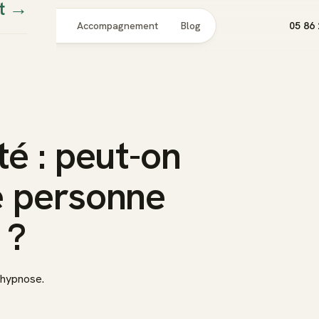
t
→
Pour qui
Accompagnement
Blog
05 86 
té : peut-on
e personne
 ?
 hypnose.