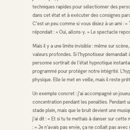
techniques rapides pour sélectionner des person
dans cet état et à exécuter des consignes parce
C’est un peu comme si vous disiez à un ami : « 
répondait : « Oui, allons-y. » Le spectacle repo
Mais il y a une limite invisible : même sur scèn
valeurs profondes. Si l’hypnotiseur demandait à
personne sortirait de l’état hypnotique instan
programmé pour protéger notre intégrité. L’h
physique. Elle le met en veille, mais il reste prê
Un exemple concret : j’ai accompagné un joueur
concentration pendant les penalties. Pendant un
stade plein, mais que le bruit devient une musiqu
j’ai dit : « Et si tu te mettais à danser sur cette
: « Je n’avais pas envie, ça ne collait pas avec