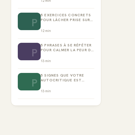
12
min
5 EXERCICES CONCRETS
P
POUR LÂCHER PRISE SUR
LA PERFECTION
12
min
5 PHRASES À SE RÉPÉTER
P
POUR CALMER LA PEUR DE
L’ÉCHEC
13
min
5 SIGNES QUE VOTRE
P
AUTOCRITIQUE EST
DEVENUE TOXIQUE
13
min