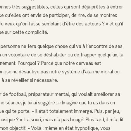
nes très suggestibles, celles qui sont déjà prêtes à entrer
 qu’elles ont envie de participer, de rire, de se montrer.
Tu veux qu’on fasse semblant d’être des acteurs ? » et qu’il
se sur cette complicité.
e, personne ne fera quelque chose qui va à l’encontre de ses
 un volontaire de se déshabiller ou de frapper quelqu’un, la
tanément. Pourquoi ? Parce que notre cerveau est
ypnose ne désactive pas notre système d’alarme moral ou
t à se réveiller si nécessaire.
 de football, préparateur mental, qui voulait améliorer sa
e séance, je lui ai suggéré : « Imagine que tu es dans un
e qui te porte. » Il était totalement immergé. Puis, par jeu,
 musique ? » Il a souri, mais n’a pas bougé. Plus tard, il m’a dit
 mon objectif. » Voilà : même en état hypnotique, vous