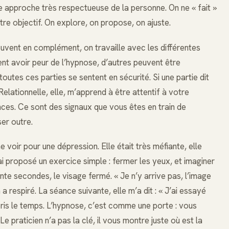
e approche très respectueuse de la personne. On ne « fait »
re objectif. On explore, on propose, on ajuste.
souvent en complément, on travaille avec les différentes
nt avoir peur de l’hypnose, d’autres peuvent être
outes ces parties se sentent en sécurité. Si une partie dit
Relationnelle, elle, m’apprend à être attentif à votre
nces. Ce sont des signaux que vous êtes en train de
er outre.
oir pour une dépression. Elle était très méfiante, elle
i ai proposé un exercice simple : fermer les yeux, et imaginer
rente secondes, le visage fermé. « Je n’y arrive pas, l’image
 a respiré. La séance suivante, elle m’a dit : « J’ai essayé
t pris le temps. L’hypnose, c’est comme une porte : vous
 Le praticien n’a pas la clé, il vous montre juste où est la