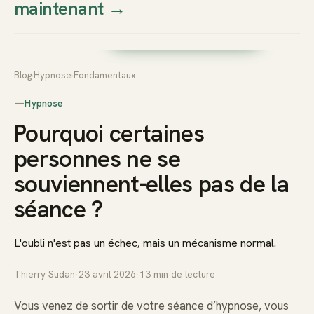
maintenant
→
Thierry
Prendre rendez-vous dès
Sudan
maintenant
Blog
›
Hypnose
›
Fondamentaux
—
Hypnose
Pourquoi certaines
personnes ne se
souviennent-elles pas de la
séance ?
L'oubli n'est pas un échec, mais un mécanisme normal.
Thierry Sudan
·
23 avril 2026
·
13
min de lecture
Vous venez de sortir de votre séance d’hypnose, vous