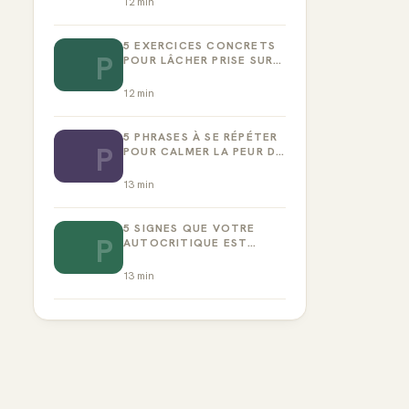
12
min
5 EXERCICES CONCRETS
P
POUR LÂCHER PRISE SUR
LA PERFECTION
12
min
5 PHRASES À SE RÉPÉTER
P
POUR CALMER LA PEUR DE
L’ÉCHEC
13
min
5 SIGNES QUE VOTRE
P
AUTOCRITIQUE EST
DEVENUE TOXIQUE
13
min