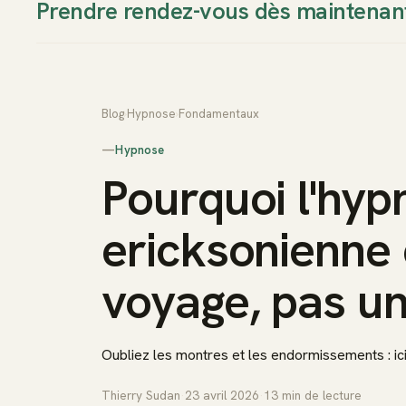
Prendre rendez-vous dès maintenan
Thierry Sudan
Approche
Blog
›
Hypnose
›
Fondamentaux
—
Hypnose
Pourquoi l'hyp
ericksonienne 
voyage, pas un
Oubliez les montres et les endormissements : ici
Thierry Sudan
·
23 avril 2026
·
13
min de lecture