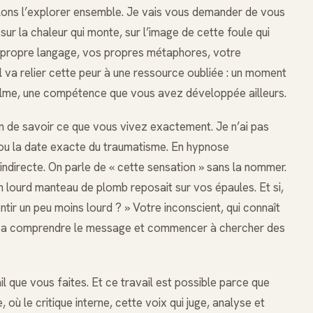
 allons l’explorer ensemble. Je vais vous demander de vous
sur la chaleur qui monte, sur l’image de cette foule qui
otre propre langage, vos propres métaphores, votre
 va relier cette peur à une ressource oubliée : un moment
calme, une compétence que vous avez développée ailleurs.
oin de savoir ce que vous vivez exactement. Je n’ai pas
ou la date exacte du traumatisme. En hypnose
indirecte. On parle de « cette sensation » sans la nommer.
n lourd manteau de plomb reposait sur vos épaules. Et si,
ntir un peu moins lourd ? » Votre inconscient, qui connaît
, va comprendre le message et commencer à chercher des
il que vous faites. Et ce travail est possible parce que
où le critique interne, cette voix qui juge, analyse et