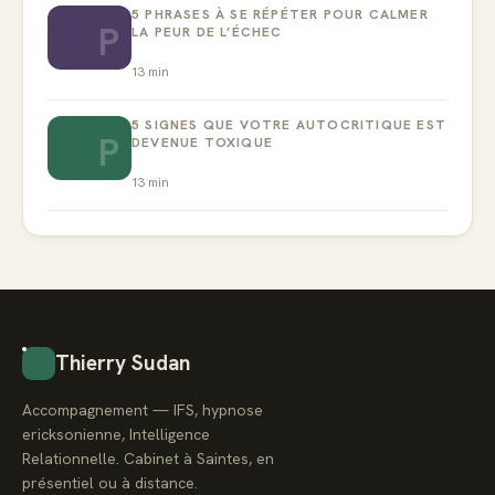
5 PHRASES À SE RÉPÉTER POUR CALMER
P
LA PEUR DE L’ÉCHEC
13
min
5 SIGNES QUE VOTRE AUTOCRITIQUE EST
P
DEVENUE TOXIQUE
13
min
Thierry Sudan
Accompagnement — IFS, hypnose
ericksonienne, Intelligence
Relationnelle. Cabinet à Saintes, en
présentiel ou à distance.