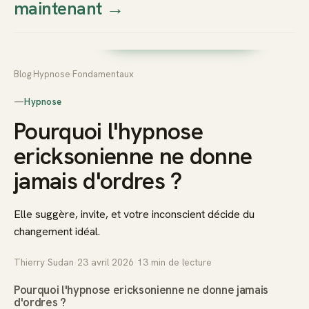
maintenant
→
Thierry
Prendre rendez-vous dès
Sudan
maintenant
Blog
›
Hypnose
›
Fondamentaux
—
Hypnose
Pourquoi l'hypnose
ericksonienne ne donne
jamais d'ordres ?
Elle suggère, invite, et votre inconscient décide du
changement idéal.
Thierry Sudan
·
23 avril 2026
·
13
min de lecture
Pourquoi l'hypnose ericksonienne ne donne jamais
d'ordres ?