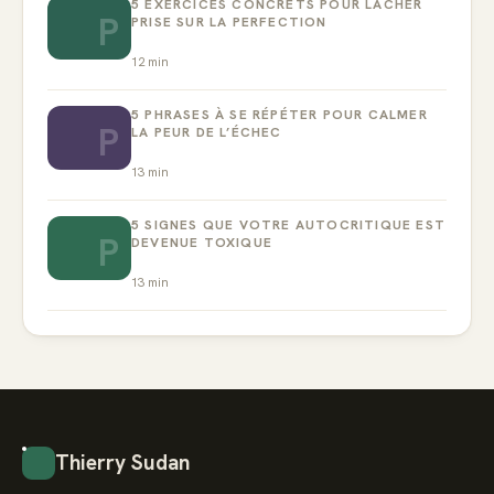
5 EXERCICES CONCRETS POUR LÂCHER
P
PRISE SUR LA PERFECTION
12
min
5 PHRASES À SE RÉPÉTER POUR CALMER
P
LA PEUR DE L’ÉCHEC
13
min
5 SIGNES QUE VOTRE AUTOCRITIQUE EST
P
DEVENUE TOXIQUE
13
min
Thierry Sudan