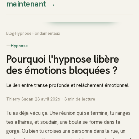
maintenant
→
Thierry
Prendre rendez-vous dès
Sudan
maintenant
Blog
›
Hypnose
›
Fondamentaux
—
Hypnose
Pourquoi l'hypnose libère
des émotions bloquées ?
Le lien entre transe profonde et relâchement émotionnel.
Thierry Sudan
·
23 avril 2026
·
13
min de lecture
Tu as déjà vécu ça. Une réunion qui se termine, tu ranges
tes affaires, et soudain, une boule se forme dans ta
gorge. Ou bien tu croises une personne dans la rue, un