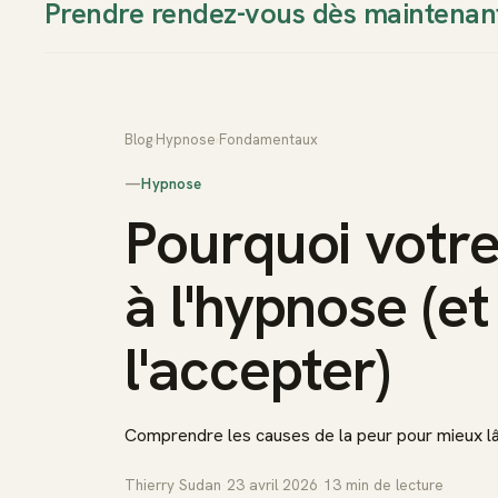
Prendre rendez-vous dès maintenan
Thierry Sudan
Approche
Blog
›
Hypnose
›
Fondamentaux
—
Hypnose
Pourquoi votre
à l'hypnose (
l'accepter)
Comprendre les causes de la peur pour mieux lâ
Thierry Sudan
·
23 avril 2026
·
13
min de lecture