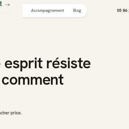
t
→
Pour qui
Accompagnement
Blog
05 86 
 esprit résiste
et comment
cher prise.