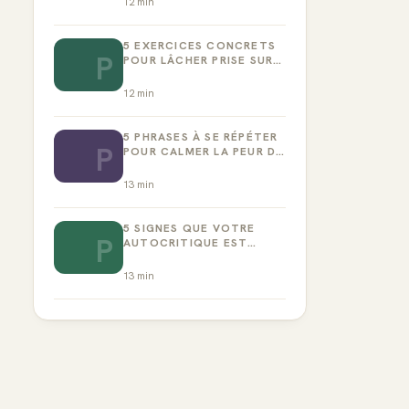
12
min
5 EXERCICES CONCRETS
P
POUR LÂCHER PRISE SUR
LA PERFECTION
12
min
5 PHRASES À SE RÉPÉTER
P
POUR CALMER LA PEUR DE
L’ÉCHEC
13
min
5 SIGNES QUE VOTRE
P
AUTOCRITIQUE EST
DEVENUE TOXIQUE
13
min