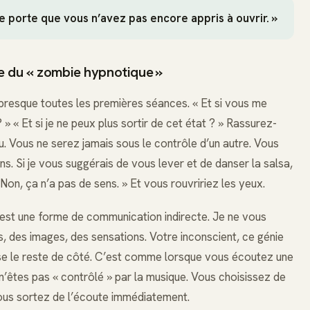
ne porte que vous n’avez pas encore appris à ouvrir. »
he du « zombie hypnotique »
 presque toutes les premières séances. « Et si vous me
» « Et si je ne peux plus sortir de cet état ? » Rassurez-
u. Vous ne serez jamais sous le contrôle d’un autre. Vous
s. Si je vous suggérais de vous lever et de danser la salsa,
Non, ça n’a pas de sens. » Et vous rouvririez les yeux.
, est une forme de communication indirecte. Je ne vous
, des images, des sensations. Votre inconscient, ce génie
aisse le reste de côté. C’est comme lorsque vous écoutez une
n’êtes pas « contrôlé » par la musique. Vous choisissez de
vous sortez de l’écoute immédiatement.