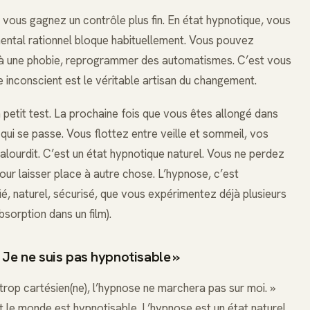
é, vous gagnez un contrôle plus fin. En état hypnotique, vous
ntal rationnel bloque habituellement. Vous pouvez
 à une phobie, reprogrammer des automatismes. C’est vous
tre inconscient est le véritable artisan du changement.
n petit test. La prochaine fois que vous êtes allongé dans
qui se passe. Vous flottez entre veille et sommeil, vos
alourdit. C’est un état hypnotique naturel. Vous ne perdez
our laisser place à autre chose. L’hypnose, c’est
é, naturel, sécurisé, que vous expérimentez déjà plusieurs
bsorption dans un film).
 Je ne suis pas hypnotisable »
, trop cartésien(ne), l’hypnose ne marchera pas sur moi. »
t le monde est hypnotisable. L’hypnose est un état naturel