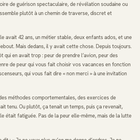
toire de guérison spectaculaire, de révélation soudaine ou
ressemble plutôt à un chemin de traverse, discret et
lle avait 42 ans, un métier stable, deux enfants ados, et une
 debout. Mais dedans, il y avait cette chose. Depuis toujours.
t qui en avait trop : peur de prendre l’avion, peur des
enre de peur qui vous fait choisir vos vacances en fonction
ascenseurs, qui vous fait dire « non merci » à une invitation
s, des méthodes comportementales, des exercices de
it tenu. Ou plutôt, ça tenait un temps, puis ça revenait,
 était fatiguée. Pas de la peur elle-même, mais de la lutte
’a dit : « Je ne veux plus qu’on me donne d’ordres. Je ne