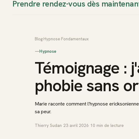
Prendre rendez-vous dès maintenan
Thierry Sudan
Approche
Blog
›
Hypnose
›
Fondamentaux
—
Hypnose
Témoignage : j'
phobie sans or
Marie raconte comment l'hypnose ericksonien
sa peur.
Thierry Sudan
·
23 avril 2026
·
10
min de lecture