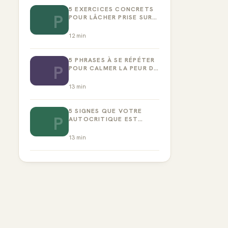
5 EXERCICES CONCRETS
P
POUR LÂCHER PRISE SUR
LA PERFECTION
12
min
5 PHRASES À SE RÉPÉTER
P
POUR CALMER LA PEUR DE
L’ÉCHEC
13
min
5 SIGNES QUE VOTRE
P
AUTOCRITIQUE EST
DEVENUE TOXIQUE
13
min