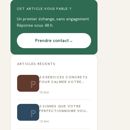
CET ARTICLE VOUS PARLE ?
Un premier échange, sans engagement.
Réponse sous 48 h.
Prendre contact
→
ARTICLES RÉCENTS
3 EXERCICES CONCRETS
P
POUR CALMER VOTRE
CRITIQUE INTÉRIEUR
13
min
3 SIGNES QUE VOTRE
P
PERFECTIONNISME VOUS
EMPÊCHE D’AGIR
12
min