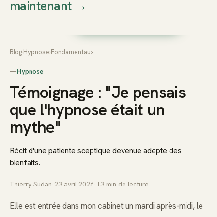
maintenant
→
Thierry
Prendre rendez-vous dès
Sudan
maintenant
Blog
›
Hypnose
›
Fondamentaux
—
Hypnose
Témoignage : "Je pensais
que l'hypnose était un
mythe"
Récit d'une patiente sceptique devenue adepte des
bienfaits.
Thierry Sudan
·
23 avril 2026
·
13
min de lecture
Elle est entrée dans mon cabinet un mardi après-midi, le