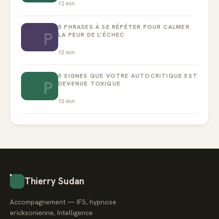
12
min
5 PHRASES À SE RÉPÉTER POUR CALMER
P
LA PEUR DE L’ÉCHEC
13
min
5 SIGNES QUE VOTRE AUTOCRITIQUE EST
P
DEVENUE TOXIQUE
13
min
Thierry Sudan
Accompagnement — IFS, hypnose
ericksonienne, Intelligence