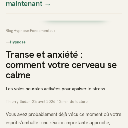
maintenant
→
Thierry
Prendre rendez-vous dès
Sudan
maintenant
Blog
›
Hypnose
›
Fondamentaux
—
Hypnose
Transe et anxiété :
comment votre cerveau se
calme
Les voies neurales activées pour apaiser le stress.
Thierry Sudan
·
23 avril 2026
·
13
min de lecture
Vous avez probablement déjà vécu ce moment où votre
esprit s’emballe : une réunion importante approche,