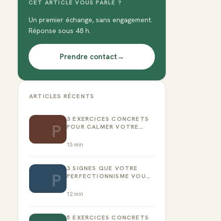
CET ARTICLE VOUS PARLE ?
Un premier échange, sans engagement.
Réponse sous 48 h.
Prendre contact
→
ARTICLES RÉCENTS
3 EXERCICES CONCRETS
P
POUR CALMER VOTRE
CRITIQUE INTÉRIEUR
13
min
3 SIGNES QUE VOTRE
P
PERFECTIONNISME VOUS
EMPÊCHE D’AGIR
12
min
5 EXERCICES CONCRETS