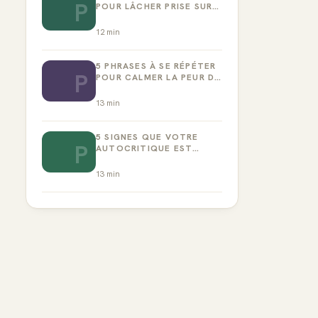
P
POUR LÂCHER PRISE SUR
LA PERFECTION
12
min
5 PHRASES À SE RÉPÉTER
P
POUR CALMER LA PEUR DE
L’ÉCHEC
13
min
5 SIGNES QUE VOTRE
P
AUTOCRITIQUE EST
DEVENUE TOXIQUE
13
min