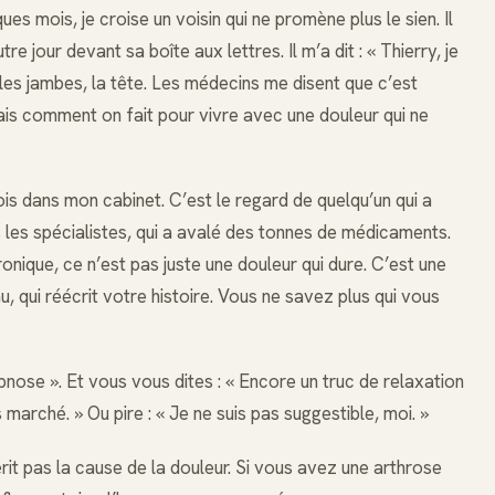
s mois, je croise un voisin qui ne promène plus le sien. Il
tre jour devant sa boîte aux lettres. Il m’a dit : « Thierry, je
 les jambes, la tête. Les médecins me disent que c’est
Mais comment on fait pour vivre avec une douleur qui ne
ois dans mon cabinet. C’est le regard de quelqu’un qui a
s les spécialistes, qui a avalé des tonnes de médicaments.
onique, ce n’est pas juste une douleur qui dure. C’est une
au, qui réécrit votre histoire. Vous ne savez plus qui vous
pnose ». Et vous vous dites : « Encore un truc de relaxation
s marché. » Ou pire : « Je ne suis pas suggestible, moi. »
it pas la cause de la douleur. Si vous avez une arthrose