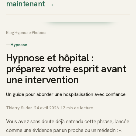
maintenant
→
Thierry
Prendre rendez-vous dès
Sudan
maintenant
Blog
›
Hypnose
›
Phobies
—
Hypnose
Hypnose et hôpital :
préparez votre esprit avant
une intervention
Un guide pour aborder une hospitalisation avec confiance
Thierry Sudan
·
24 avril 2026
·
13
min de lecture
Vous avez sans doute déjà entendu cette phrase, lancée
comme une évidence par un proche ou un médecin : «