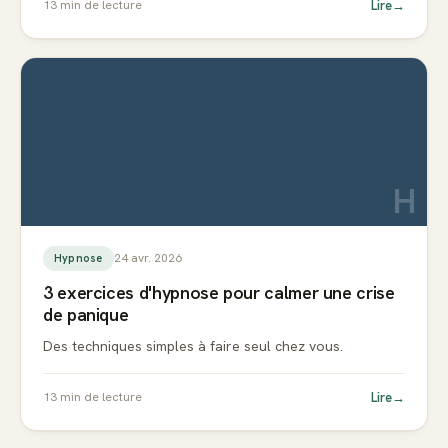
Lire
→
13
min de lecture
H
24 avr. 2026
Hypnose
3 exercices d'hypnose pour calmer une crise
de panique
Des techniques simples à faire seul chez vous.
Lire
→
13
min de lecture