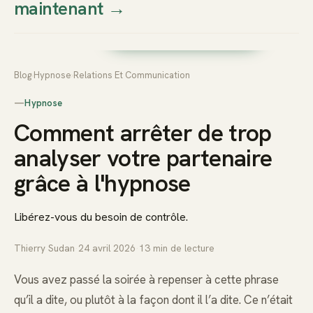
maintenant
→
Thierry
Prendre rendez-vous dès
Sudan
maintenant
Blog
›
Hypnose
›
Relations Et Communication
—
Hypnose
Comment arrêter de trop
analyser votre partenaire
grâce à l'hypnose
Libérez-vous du besoin de contrôle.
Thierry Sudan
·
24 avril 2026
·
13
min de lecture
Vous avez passé la soirée à repenser à cette phrase
qu’il a dite, ou plutôt à la façon dont il l’a dite. Ce n’était