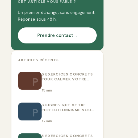
CET ARTICLE VOUS PARLE ?
Un premier échange, sans engagement.
Réponse sous 48 h.
Prendre contact
→
ARTICLES RÉCENTS
3 EXERCICES CONCRETS
P
POUR CALMER VOTRE
CRITIQUE INTÉRIEUR
13
min
3 SIGNES QUE VOTRE
P
PERFECTIONNISME VOUS
EMPÊCHE D’AGIR
12
min
5 EXERCICES CONCRETS