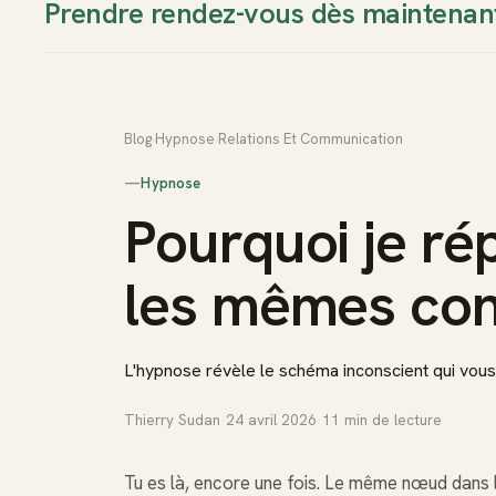
Prendre rendez-vous dès maintenan
Thierry Sudan
Approche
Blog
›
Hypnose
›
Relations Et Communication
—
Hypnose
Pourquoi je ré
les mêmes conf
L'hypnose révèle le schéma inconscient qui vous
Thierry Sudan
·
24 avril 2026
·
11
min de lecture
Tu es là, encore une fois. Le même nœud dans 