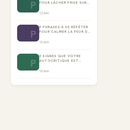
P
POUR LÂCHER PRISE SUR
LA PERFECTION
12
min
5 PHRASES À SE RÉPÉTER
P
POUR CALMER LA PEUR DE
L’ÉCHEC
13
min
5 SIGNES QUE VOTRE
P
AUTOCRITIQUE EST
DEVENUE TOXIQUE
13
min