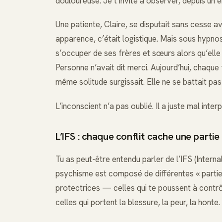
douloureuse. Je t’invite à observer, depuis un 
Une patiente, Claire, se disputait sans cesse av
apparence, c’était logistique. Mais sous hypnos
s’occuper de ses frères et sœurs alors qu’elle 
Personne n’avait dit merci. Aujourd’hui, chaque f
même solitude surgissait. Elle ne se battait pas 
L’inconscient n’a pas oublié. Il a juste mal inter
L’IFS : chaque conflit cache une partie 
Tu as peut-être entendu parler de l’IFS (Intern
psychisme est composé de différentes « parties 
protectrices — celles qui te poussent à contrôle
celles qui portent la blessure, la peur, la honte.