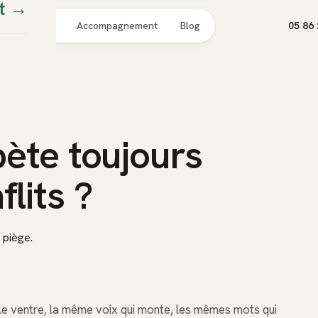
t
→
Pour qui
Accompagnement
Blog
05 86 
pète toujours
lits ?
 piège.
le ventre, la même voix qui monte, les mêmes mots qui