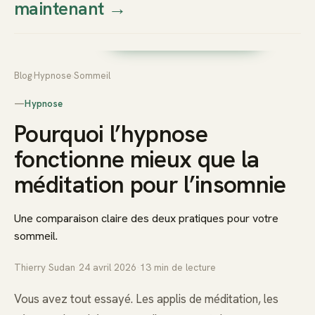
maintenant
→
Thierry
Prendre rendez-vous dès
Sudan
maintenant
Blog
›
Hypnose
›
Sommeil
—
Hypnose
Pourquoi l’hypnose
fonctionne mieux que la
méditation pour l’insomnie
Une comparaison claire des deux pratiques pour votre
sommeil.
Thierry Sudan
·
24 avril 2026
·
13
min de lecture
Vous avez tout essayé. Les applis de méditation, les