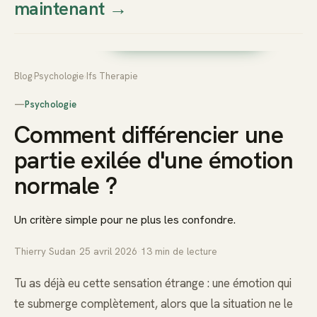
maintenant
→
Thierry
Prendre rendez-vous dès
Sudan
maintenant
Blog
›
Psychologie
›
Ifs Therapie
—
Psychologie
Comment différencier une
partie exilée d'une émotion
normale ?
Un critère simple pour ne plus les confondre.
Thierry Sudan
·
25 avril 2026
·
13
min de lecture
Tu as déjà eu cette sensation étrange : une émotion qui
te submerge complètement, alors que la situation ne le