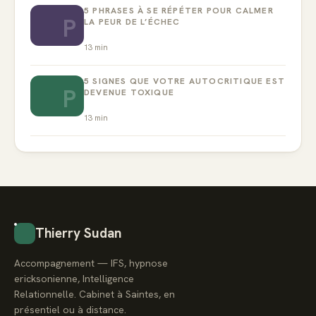
5 PHRASES À SE RÉPÉTER POUR CALMER
P
LA PEUR DE L’ÉCHEC
13
min
5 SIGNES QUE VOTRE AUTOCRITIQUE EST
P
DEVENUE TOXIQUE
13
min
Thierry Sudan
Accompagnement — IFS, hypnose
ericksonienne, Intelligence
Relationnelle. Cabinet à Saintes, en
présentiel ou à distance.