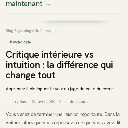
maintenant
→
Thierry
Prendre rendez-vous dès
Sudan
maintenant
Blog
›
Psychologie
›
Ifs Therapie
—
Psychologie
Critique intérieure vs
intuition : la différence qui
change tout
Apprenez à distinguer la voix du juge de celle du cœur.
Thierry Sudan
·
25 avril 2026
·
12
min de lecture
Vous venez de terminer une réunion importante. Dans la
voiture, alors que vous repensez à ce que vous avez dit,