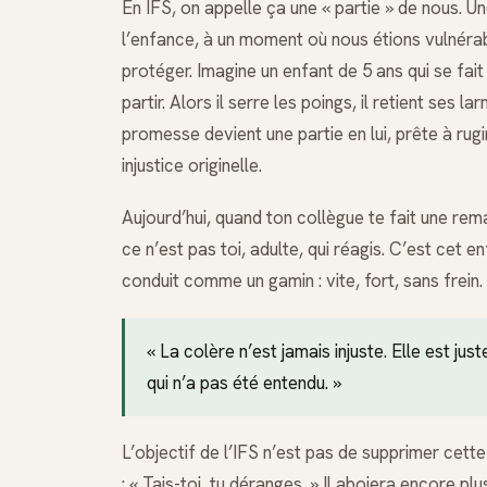
En IFS, on appelle ça une « partie » de nous. U
l’enfance, à un moment où nous étions vulnéra
protéger. Imagine un enfant de 5 ans qui se fait
partir. Alors il serre les poings, il retient ses la
promesse devient une partie en lui, prête à rug
injustice originelle.
Aujourd’hui, quand ton collègue te fait une rem
ce n’est pas toi, adulte, qui réagis. C’est cet en
conduit comme un gamin : vite, fort, sans frein.
« La colère n’est jamais injuste. Elle est j
qui n’a pas été entendu. »
L’objectif de l’IFS n’est pas de supprimer cett
: « Tais-toi, tu déranges. » Il aboiera encore p