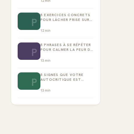
12
min
5 EXERCICES CONCRETS
P
POUR LÂCHER PRISE SUR
LA PERFECTION
12
min
5 PHRASES À SE RÉPÉTER
P
POUR CALMER LA PEUR DE
L’ÉCHEC
13
min
5 SIGNES QUE VOTRE
P
AUTOCRITIQUE EST
DEVENUE TOXIQUE
13
min