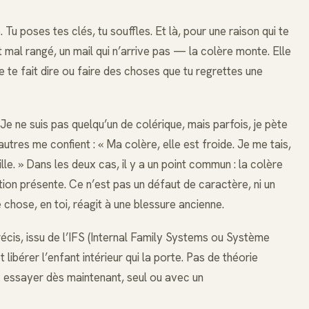
 Tu poses tes clés, tu souffles. Et là, pour une raison qui te
 mal rangé, un mail qui n’arrive pas — la colère monte. Elle
e te fait dire ou faire des choses que tu regrettes une
Je ne suis pas quelqu’un de colérique, mais parfois, je pète
utres me confient : « Ma colère, elle est froide. Je me tais,
ille. » Dans les deux cas, il y a un point commun : la colère
ion présente. Ce n’est pas un défaut de caractère, ni un
chose, en toi, réagit à une blessure ancienne.
récis, issu de l’IFS (Internal Family Systems ou Système
t libérer l’enfant intérieur qui la porte. Pas de théorie
x essayer dès maintenant, seul ou avec un