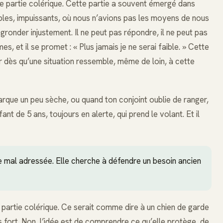
ne partie colérique. Cette partie a souvent émergé dans
bles, impuissants, où nous n’avions pas les moyens de nous
 gronder injustement. Il ne peut pas répondre, il ne peut pas
rmes, et il se promet : « Plus jamais je ne serai faible. » Cette
ir dès qu’une situation ressemble, même de loin, à cette
arque un peu sèche, ou quand ton conjoint oublie de ranger,
fant de 5 ans, toujours en alerte, qui prend le volant. Et il
uste mal adressée. Elle cherche à défendre un besoin ancien
e partie colérique. Ce serait comme dire à un chien de garde
lus fort. Non, l’idée est de comprendre ce qu’elle protège, de