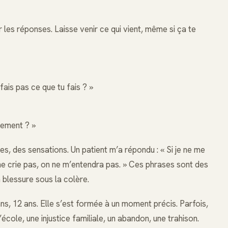
les réponses. Laisse venir ce qui vient, même si ça te
 fais pas ce que tu fais ? »
ètement ? »
, des sensations. Un patient m’a répondu : « Si je ne me
e ne crie pas, on ne m’entendra pas. » Ces phrases sont des
a blessure sous la colère.
ans, 12 ans. Elle s’est formée à un moment précis. Parfois,
l’école, une injustice familiale, un abandon, une trahison.