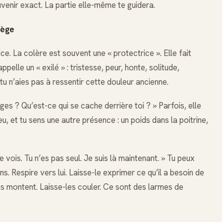
uvenir exact. La partie elle-même te guidera.
tège
rice. La colère est souvent une « protectrice ». Elle fait
pelle un « exilé » : tristesse, peur, honte, solitude,
tu n’aies pas à ressentir cette douleur ancienne.
es ? Qu’est-ce qui se cache derrière toi ? » Parfois, elle
u, et tu sens une autre présence : un poids dans la poitrine,
te vois. Tu n’es pas seul. Je suis là maintenant. » Tu peux
s. Respire vers lui. Laisse-le exprimer ce qu’il a besoin de
s montent. Laisse-les couler. Ce sont des larmes de