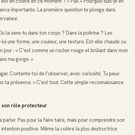
i est en colère en ce moment ? » Pas « Pourquoi suis-je en
nuance importante. La première question te plonge dans
ervateur.
Où la sens-tu dans ton corps ? Dans la poitrine ? Les
ui une forme, une couleur, une texture. Est-elle chaude ou
 un jour : « C’est comme un rocher rouge et brûlant dans mon
dans ma gorge. »
uger. Contente-toi de l’observer, avec curiosité. Tu peux
ens ta présence. » C’est tout. Cette simple reconnaissance
r son rôle protecteur
lui parler. Pas pour la faire taire, mais pour comprendre son
 intention positive. Même la colère la plus destructrice