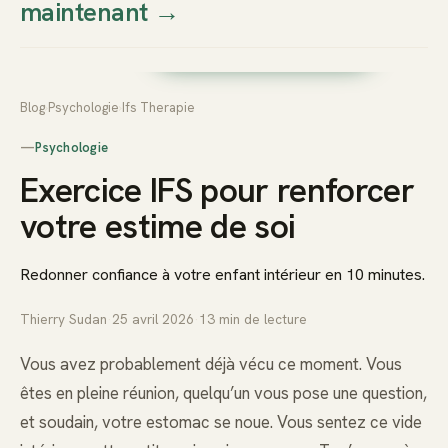
maintenant
→
Thierry
Prendre rendez-vous dès
Sudan
maintenant
Blog
›
Psychologie
›
Ifs Therapie
—
Psychologie
Exercice IFS pour renforcer
votre estime de soi
Redonner confiance à votre enfant intérieur en 10 minutes.
Thierry Sudan
·
25 avril 2026
·
13
min de lecture
Vous avez probablement déjà vécu ce moment. Vous
êtes en pleine réunion, quelqu’un vous pose une question,
et soudain, votre estomac se noue. Vous sentez ce vide