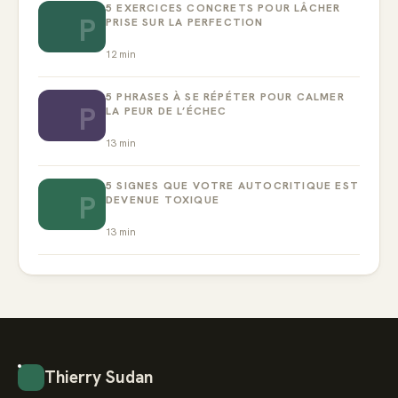
5 EXERCICES CONCRETS POUR LÂCHER
P
PRISE SUR LA PERFECTION
12
min
5 PHRASES À SE RÉPÉTER POUR CALMER
P
LA PEUR DE L’ÉCHEC
13
min
5 SIGNES QUE VOTRE AUTOCRITIQUE EST
P
DEVENUE TOXIQUE
13
min
Thierry Sudan