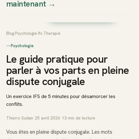
maintenant
→
Thierry
Prendre rendez-vous dès
Sudan
maintenant
Blog
›
Psychologie
›
Ifs Therapie
—
Psychologie
Le guide pratique pour
parler à vos parts en pleine
dispute conjugale
Un exercice IFS de 5 minutes pour désamorcer les
conflits.
Thierry Sudan
·
25 avril 2026
·
13
min de lecture
Vous êtes en pleine dispute conjugale. Les mots