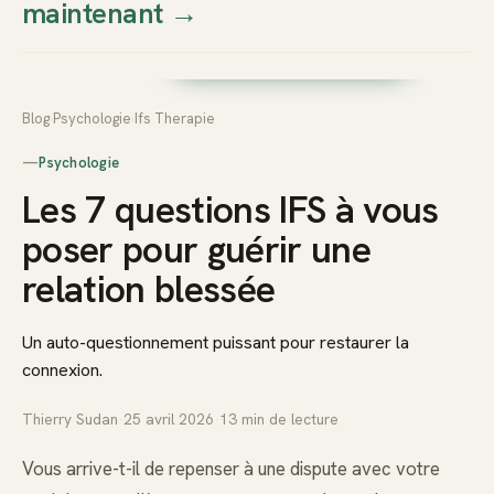
maintenant
→
Thierry
Prendre rendez-vous dès
Sudan
maintenant
Blog
›
Psychologie
›
Ifs Therapie
—
Psychologie
Les 7 questions IFS à vous
poser pour guérir une
relation blessée
Un auto-questionnement puissant pour restaurer la
connexion.
Thierry Sudan
·
25 avril 2026
·
13
min de lecture
Vous arrive-t-il de repenser à une dispute avec votre