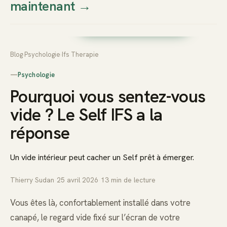
maintenant
→
Thierry
Prendre rendez-vous dès
Sudan
maintenant
Blog
›
Psychologie
›
Ifs Therapie
—
Psychologie
Pourquoi vous sentez-vous
vide ? Le Self IFS a la
réponse
Un vide intérieur peut cacher un Self prêt à émerger.
Thierry Sudan
·
25 avril 2026
·
13
min de lecture
Vous êtes là, confortablement installé dans votre
canapé, le regard vide fixé sur l’écran de votre