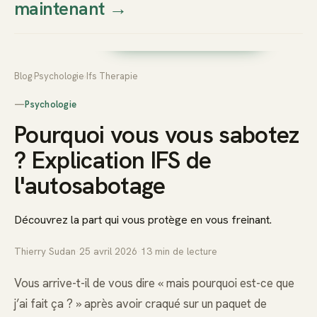
maintenant
→
Thierry
Prendre rendez-vous dès
Sudan
maintenant
Blog
›
Psychologie
›
Ifs Therapie
—
Psychologie
Pourquoi vous vous sabotez
? Explication IFS de
l'autosabotage
Découvrez la part qui vous protège en vous freinant.
Thierry Sudan
·
25 avril 2026
·
13
min de lecture
Vous arrive-t-il de vous dire « mais pourquoi est-ce que
j’ai fait ça ? » après avoir craqué sur un paquet de