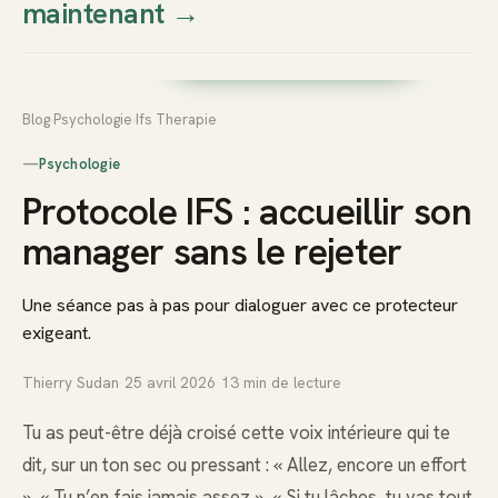
maintenant
→
Thierry
Prendre rendez-vous dès
Sudan
maintenant
Blog
›
Psychologie
›
Ifs Therapie
—
Psychologie
Protocole IFS : accueillir son
manager sans le rejeter
Une séance pas à pas pour dialoguer avec ce protecteur
exigeant.
Thierry Sudan
·
25 avril 2026
·
13
min de lecture
Tu as peut-être déjà croisé cette voix intérieure qui te
dit, sur un ton sec ou pressant : « Allez, encore un effort
», « Tu n’en fais jamais assez », « Si tu lâches, tu vas tout