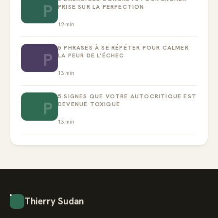
P
PRISE SUR LA PERFECTION
12
min
5 PHRASES À SE RÉPÉTER POUR CALMER
P
LA PEUR DE L’ÉCHEC
13
min
5 SIGNES QUE VOTRE AUTOCRITIQUE EST
P
DEVENUE TOXIQUE
13
min
Thierry Sudan