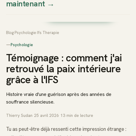
maintenant
→
Thierry
Prendre rendez-vous dès
Sudan
maintenant
Blog
›
Psychologie
›
Ifs Therapie
—
Psychologie
Témoignage : comment j'ai
retrouvé la paix intérieure
grâce à l'IFS
Histoire vraie d'une guérison après des années de
souffrance silencieuse.
Thierry Sudan
·
25 avril 2026
·
13
min de lecture
Tu as peut-être déjà ressenti cette impression étrange :