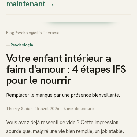
maintenant
→
Thierry
Prendre rendez-vous dès
Sudan
maintenant
Blog
›
Psychologie
›
Ifs Therapie
—
Psychologie
Votre enfant intérieur a
faim d'amour : 4 étapes IFS
pour le nourrir
Remplacer le manque par une présence bienveillante.
Thierry Sudan
·
25 avril 2026
·
13
min de lecture
Vous avez déjà ressenti ce vide ? Cette impression
sourde que, malgré une vie bien remplie, un job stable,