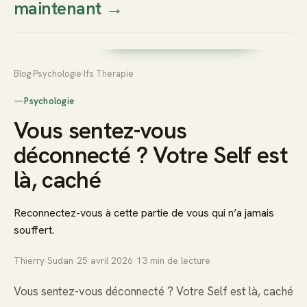
maintenant
→
Thierry
Prendre rendez-vous dès
Sudan
maintenant
Blog
›
Psychologie
›
Ifs Therapie
—
Psychologie
Vous sentez-vous
déconnecté ? Votre Self est
là, caché
Reconnectez-vous à cette partie de vous qui n’a jamais
souffert.
Thierry Sudan
·
25 avril 2026
·
13
min de lecture
Vous sentez-vous déconnecté ? Votre Self est là, caché