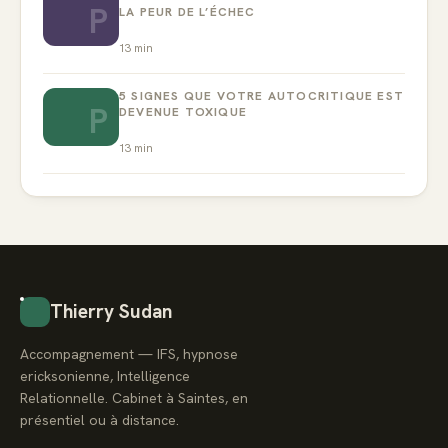
P
LA PEUR DE L’ÉCHEC
13
min
5 SIGNES QUE VOTRE AUTOCRITIQUE EST
P
DEVENUE TOXIQUE
13
min
Thierry Sudan
Accompagnement — IFS, hypnose
ericksonienne, Intelligence
Relationnelle. Cabinet à Saintes, en
présentiel ou à distance.