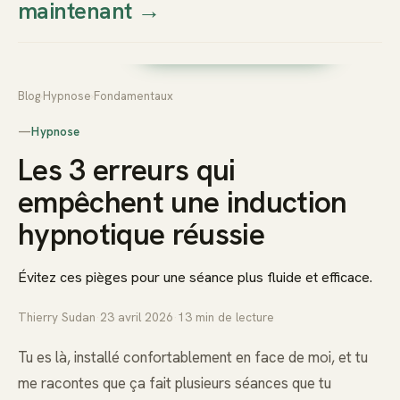
maintenant
→
Thierry
Prendre rendez-vous dès
Sudan
maintenant
Blog
›
Hypnose
›
Fondamentaux
—
Hypnose
Les 3 erreurs qui
empêchent une induction
hypnotique réussie
Évitez ces pièges pour une séance plus fluide et efficace.
Thierry Sudan
·
23 avril 2026
·
13
min de lecture
Tu es là, installé confortablement en face de moi, et tu
me racontes que ça fait plusieurs séances que tu