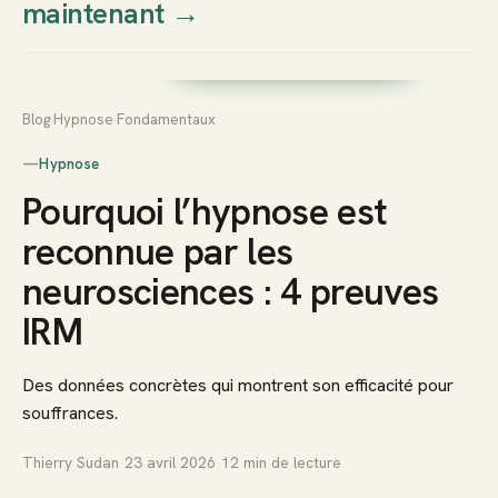
maintenant
→
Thierry
Prendre rendez-vous dès
Sudan
maintenant
Blog
›
Hypnose
›
Fondamentaux
—
Hypnose
Pourquoi l’hypnose est
reconnue par les
neurosciences : 4 preuves
IRM
Des données concrètes qui montrent son efficacité pour
souffrances.
Thierry Sudan
·
23 avril 2026
·
12
min de lecture