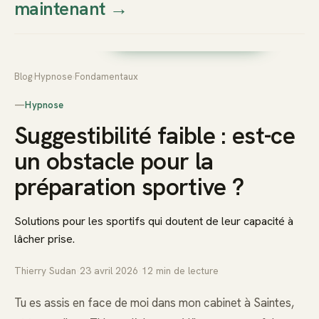
maintenant
→
Thierry
Prendre rendez-vous dès
Sudan
maintenant
Blog
›
Hypnose
›
Fondamentaux
—
Hypnose
Suggestibilité faible : est-ce
un obstacle pour la
préparation sportive ?
Solutions pour les sportifs qui doutent de leur capacité à
lâcher prise.
Thierry Sudan
·
23 avril 2026
·
12
min de lecture
Tu es assis en face de moi dans mon cabinet à Saintes,