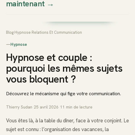
maintenant
→
Thierry
Prendre rendez-vous dès
Sudan
maintenant
Blog
›
Hypnose
›
Relations Et Communication
—
Hypnose
Hypnose et couple :
pourquoi les mêmes sujets
vous bloquent ?
Découvrez le mécanisme qui fige votre communication.
Thierry Sudan
·
25 avril 2026
·
11
min de lecture
Vous êtes là, à la table du dîner, face à votre conjoint. Le
sujet est connu : l’organisation des vacances, la