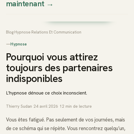
maintenant
→
Thierry
Prendre rendez-vous dès
Sudan
maintenant
Blog
›
Hypnose
›
Relations Et Communication
—
Hypnose
Pourquoi vous attirez
toujours des partenaires
indisponibles
L'hypnose dénoue ce choix inconscient.
Thierry Sudan
·
24 avril 2026
·
12
min de lecture
Vous êtes fatigué. Pas seulement de vos journées, mais
de ce schéma qui se répète. Vous rencontrez quelqu’un,