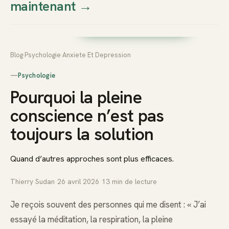
maintenant
→
Thierry
Prendre rendez-vous dès
Sudan
maintenant
Blog
›
Psychologie
›
Anxiete Et Depression
—
Psychologie
Pourquoi la pleine
conscience n’est pas
toujours la solution
Quand d’autres approches sont plus efficaces.
Thierry Sudan
·
26 avril 2026
·
13
min de lecture
Je reçois souvent des personnes qui me disent : « J’ai
essayé la méditation, la respiration, la pleine