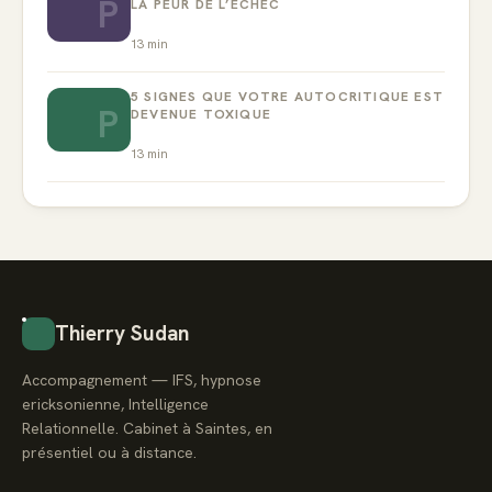
P
LA PEUR DE L’ÉCHEC
13
min
5 SIGNES QUE VOTRE AUTOCRITIQUE EST
P
DEVENUE TOXIQUE
13
min
Thierry Sudan
Accompagnement — IFS, hypnose
ericksonienne, Intelligence
Relationnelle. Cabinet à Saintes, en
présentiel ou à distance.