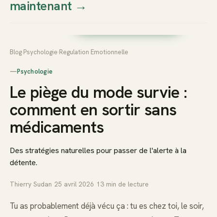
maintenant
→
Thierry
Prendre rendez-vous dès
Sudan
maintenant
Blog
›
Psychologie
›
Regulation Emotionnelle
—
Psychologie
Le piège du mode survie :
comment en sortir sans
médicaments
Des stratégies naturelles pour passer de l'alerte à la
détente.
Thierry Sudan
·
25 avril 2026
·
13
min de lecture
Tu as probablement déjà vécu ça : tu es chez toi, le soir,