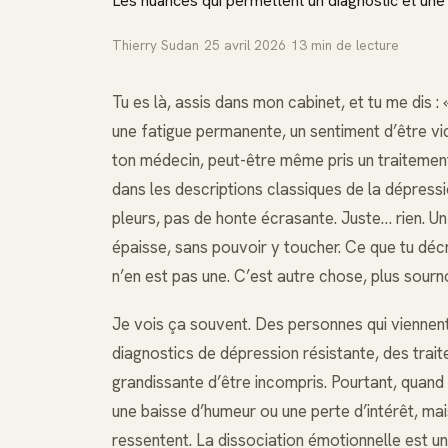
Les nuances qui permettent un diagnostic et une
Thierry Sudan
·
25 avril 2026
·
13
min de lecture
Tu es là, assis dans mon cabinet, et tu me dis : 
une fatigue permanente, un sentiment d’être vide
ton médecin, peut-être même pris un traitement
dans les descriptions classiques de la dépressio
pleurs, pas de honte écrasante. Juste… rien. Un
épaisse, sans pouvoir y toucher. Ce que tu déc
n’en est pas une. C’est autre chose, plus sourno
Je vois ça souvent. Des personnes qui viennen
diagnostics de dépression résistante, des trai
grandissante d’être incompris. Pourtant, quand
une baisse d’humeur ou une perte d’intérêt, mai
ressentent. La dissociation émotionnelle est un