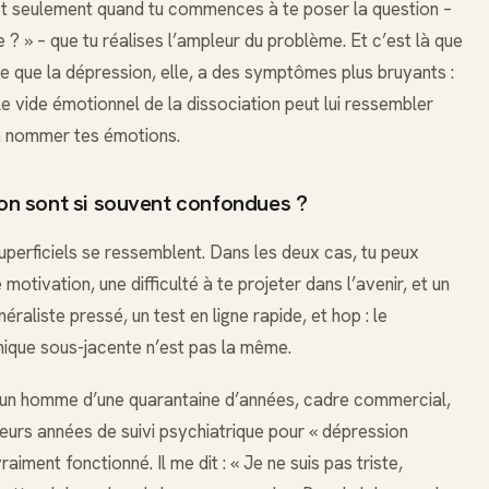
est seulement quand tu commences à te poser la question –
? » – que tu réalises l’ampleur du problème. Et c’est là que
ce que la dépression, elle, a des symptômes plus bruyants :
 le vide émotionnel de la dissociation peut lui ressembler
is à nommer tes émotions.
ion sont si souvent confondues ?
perficiels se ressemblent. Dans les deux cas, tu peux
motivation, une difficulté à te projeter dans l’avenir, et un
aliste pressé, un test en ligne rapide, et hop : le
ique sous-jacente n’est pas la même.
r un homme d’une quarantaine d’années, cadre commercial,
sieurs années de suivi psychiatrique pour « dépression
aiment fonctionné. Il me dit : « Je ne suis pas triste,