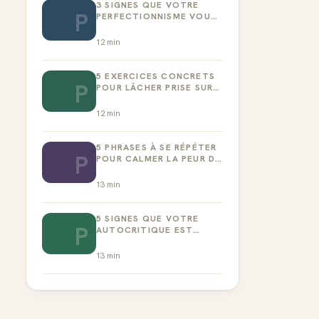
3 SIGNES QUE VOTRE
P
PERFECTIONNISME VOUS
EMPÊCHE D’AGIR
12
min
5 EXERCICES CONCRETS
P
POUR LÂCHER PRISE SUR
LA PERFECTION
12
min
5 PHRASES À SE RÉPÉTER
P
POUR CALMER LA PEUR DE
L’ÉCHEC
13
min
5 SIGNES QUE VOTRE
P
AUTOCRITIQUE EST
DEVENUE TOXIQUE
13
min