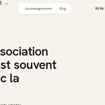
t
→
Pour qui
Accompagnement
Blog
05 86 
ssociation
est souvent
c la