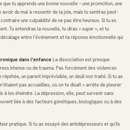
e que tu apprends une bonne nouvelle – une promotion, une
 avoir du mal à ressentir de la joie, mais tu sentiras peut-
contraire une culpabilité de ne pas être heureux. Si tu es
nt. Tu entendras la nouvelle, tu diras « super », et tu
e décalage entre l’événement et ta réponse émotionnelle qui
hronique dans l’enfance
La dissociation est presque
tress intense ou de trauma. Pas forcément des violences
 répétée, un parent imprévisible, un deuil non traité. Si tu as
étaient pas accueillies, où on te disait « arrête de pleurer
is à les éteindre. La dépression, elle, peut survenir sans
souvent liée à des facteurs génétiques, biologiques ou à des
teur pratique. Si tu as essayé des antidépresseurs et qu’ils