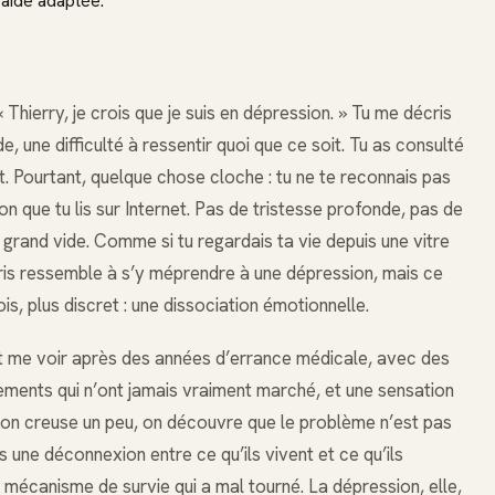
 aide adaptée.
« Thierry, je crois que je suis en dépression. » Tu me décris
, une difficulté à ressentir quoi que ce soit. Tu as consulté
. Pourtant, quelque chose cloche : tu ne te reconnais pas
n que tu lis sur Internet. Pas de tristesse profonde, pas de
 grand vide. Comme si tu regardais ta vie depuis une vitre
ris ressemble à s’y méprendre à une dépression, mais ce
is, plus discret : une dissociation émotionnelle.
t me voir après des années d’errance médicale, avec des
tements qui n’ont jamais vraiment marché, et une sensation
 on creuse un peu, on découvre que le problème n’est pas
s une déconnexion entre ce qu’ils vivent et ce qu’ils
 mécanisme de survie qui a mal tourné. La dépression, elle,