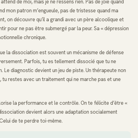
n attend de moi, mais je ne ressens rien. Pas de joie quand
and mon patron m’engueule, pas de tristesse quand ma
nt, on découvre qu’il a grandi avec un père alcoolique et
sentir pour ne pas être submergé par la peur. Sa « dépression
motionnelle chronique.
que la dissociation est souvent un mécanisme de défense
ersement. Parfois, tu es tellement dissocié que tu ne
. Le diagnostic devient un jeu de piste. Un thérapeute non
, tu restes avec un traitement qui ne marche pas et une
orise la performance et le contrôle. On te félicite d’être «
 dissociation devient alors une adaptation socialement
 Celui de te perdre toi-même.