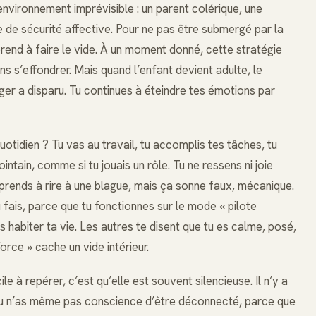
 environnement imprévisible : un parent colérique, une
 de sécurité affective. Pour ne pas être submergé par la
prend à faire le vide. À un moment donné, cette stratégie
ans s’effondrer. Mais quand l’enfant devient adulte, le
r a disparu. Tu continues à éteindre tes émotions par
tidien ? Tu vas au travail, tu accomplis tes tâches, tu
intain, comme si tu jouais un rôle. Tu ne ressens ni joie
urprends à rire à une blague, mais ça sonne faux, mécanique.
fais, parce que tu fonctionnes sur le mode « pilote
 habiter ta vie. Les autres te disent que tu es calme, posé,
force » cache un vide intérieur.
ile à repérer, c’est qu’elle est souvent silencieuse. Il n’y a
 Tu n’as même pas conscience d’être déconnecté, parce que