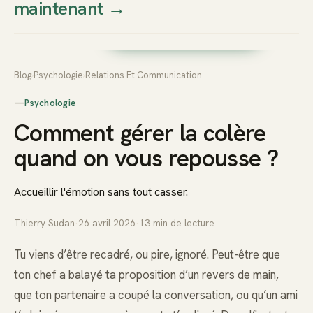
maintenant
→
Thierry
Prendre rendez-vous dès
Sudan
maintenant
Blog
›
Psychologie
›
Relations Et Communication
—
Psychologie
Comment gérer la colère
quand on vous repousse ?
Accueillir l'émotion sans tout casser.
Thierry Sudan
·
26 avril 2026
·
13
min de lecture
Tu viens d’être recadré, ou pire, ignoré. Peut-être que
ton chef a balayé ta proposition d’un revers de main,
que ton partenaire a coupé la conversation, ou qu’un ami