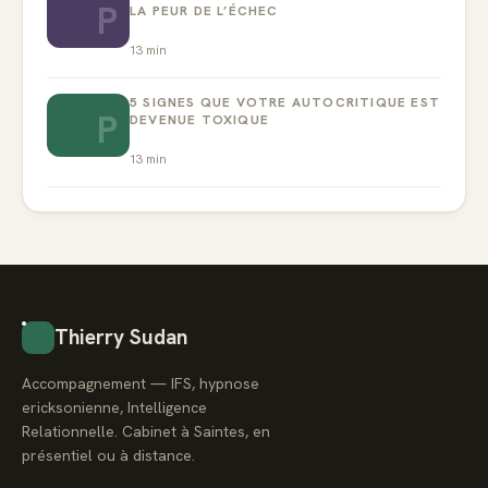
P
LA PEUR DE L’ÉCHEC
13
min
5 SIGNES QUE VOTRE AUTOCRITIQUE EST
P
DEVENUE TOXIQUE
13
min
Thierry Sudan
Accompagnement — IFS, hypnose
ericksonienne, Intelligence
Relationnelle. Cabinet à Saintes, en
présentiel ou à distance.