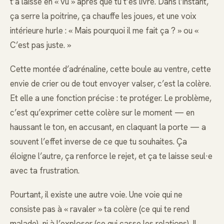
t’a laissé en « vu » après que tu t’es livré. Dans l’instant,
ça serre la poitrine, ça chauffe les joues, et une voix
intérieure hurle : « Mais pourquoi il me fait ça ? » ou «
C’est pas juste. »
Cette montée d’adrénaline, cette boule au ventre, cette
envie de crier ou de tout envoyer valser, c’est la colère.
Et elle a une fonction précise : te protéger. Le problème,
c’est qu’exprimer cette colère sur le moment — en
haussant le ton, en accusant, en claquant la porte — a
souvent l’effet inverse de ce que tu souhaites. Ça
éloigne l’autre, ça renforce le rejet, et ça te laisse seul·e
avec ta frustration.
Pourtant, il existe une autre voie. Une voie qui ne
consiste pas à « ravaler » ta colère (ce qui te rend
malade), ni à l’exploser (ce qui casse les relations). Il