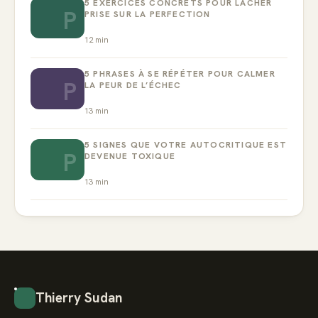
5 EXERCICES CONCRETS POUR LÂCHER
P
PRISE SUR LA PERFECTION
12
min
5 PHRASES À SE RÉPÉTER POUR CALMER
P
LA PEUR DE L’ÉCHEC
13
min
5 SIGNES QUE VOTRE AUTOCRITIQUE EST
P
DEVENUE TOXIQUE
13
min
Thierry Sudan