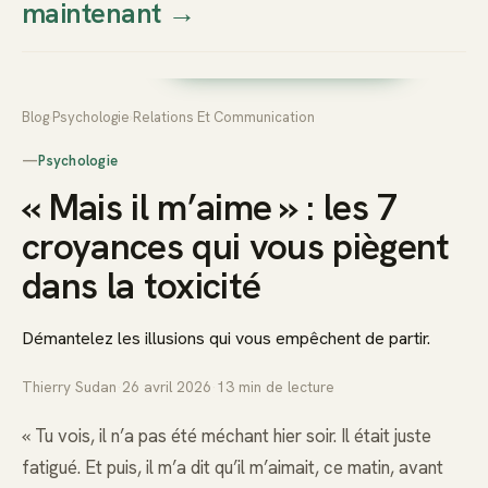
maintenant
→
Thierry
Prendre rendez-vous dès
Sudan
maintenant
Blog
›
Psychologie
›
Relations Et Communication
—
Psychologie
« Mais il m’aime » : les 7
croyances qui vous piègent
dans la toxicité
Démantelez les illusions qui vous empêchent de partir.
Thierry Sudan
·
26 avril 2026
·
13
min de lecture
« Tu vois, il n’a pas été méchant hier soir. Il était juste
fatigué. Et puis, il m’a dit qu’il m’aimait, ce matin, avant