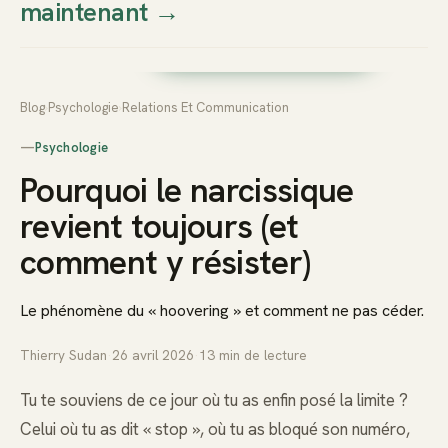
maintenant
→
Thierry
Prendre rendez-vous dès
Sudan
maintenant
Blog
›
Psychologie
›
Relations Et Communication
—
Psychologie
Pourquoi le narcissique
revient toujours (et
comment y résister)
Le phénomène du « hoovering » et comment ne pas céder.
Thierry Sudan
·
26 avril 2026
·
13
min de lecture
Tu te souviens de ce jour où tu as enfin posé la limite ?
Celui où tu as dit « stop », où tu as bloqué son numéro,