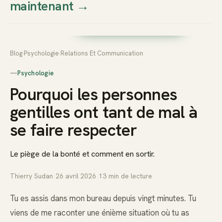
maintenant
→
Thierry
Prendre rendez-vous dès
Sudan
maintenant
Blog
›
Psychologie
›
Relations Et Communication
—
Psychologie
Pourquoi les personnes
gentilles ont tant de mal à
se faire respecter
Le piège de la bonté et comment en sortir.
Thierry Sudan
·
26 avril 2026
·
13
min de lecture
Tu es assis dans mon bureau depuis vingt minutes. Tu
viens de me raconter une énième situation où tu as