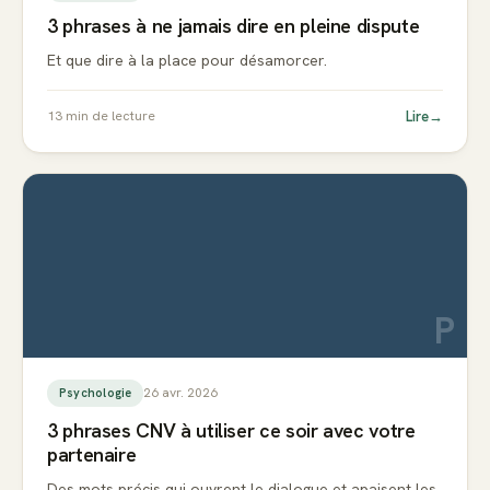
3 phrases à ne jamais dire en pleine dispute
Et que dire à la place pour désamorcer.
Lire
→
13
min de lecture
P
26 avr. 2026
Psychologie
3 phrases CNV à utiliser ce soir avec votre
partenaire
Des mots précis qui ouvrent le dialogue et apaisent les