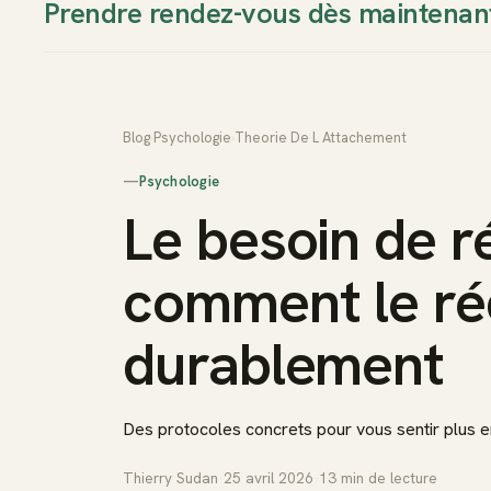
Prendre rendez-vous dès maintenan
Thierry Sudan
Approche
Blog
›
Psychologie
›
Theorie De L Attachement
—
Psychologie
Le besoin de r
comment le ré
durablement
Des protocoles concrets pour vous sentir plus en
Thierry Sudan
·
25 avril 2026
·
13
min de lecture