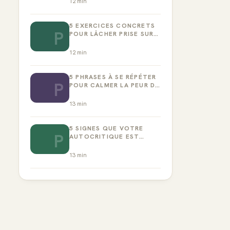
12
min
5 EXERCICES CONCRETS
P
POUR LÂCHER PRISE SUR
LA PERFECTION
12
min
5 PHRASES À SE RÉPÉTER
P
POUR CALMER LA PEUR DE
L’ÉCHEC
13
min
5 SIGNES QUE VOTRE
P
AUTOCRITIQUE EST
DEVENUE TOXIQUE
13
min