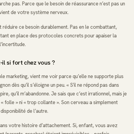
marche pas. Parce que le besoin de réassurance n’est pas un
i vient de votre système nerveux.
t réduire ce besoin durablement. Pas en le combattant,
ttant en place des protocoles concrets pour apaiser la
’incertitude.
il si fort chez vous ?
e marketing, vient me voir parce qu’elle ne supporte plus
n dès qu’il s’éloigne un peu. « S’il ne répond pas dans
 pire, qu’il m’abandonne. Je sais que c’est irrationnel, mais je
« folle » ni « trop collante ». Son cerveau a simplement
disponibilité de l’autre.
ns votre histoire d’attachement. Si, enfant, vous avez
 (parents, proches) étaient imprévisibles – parfois