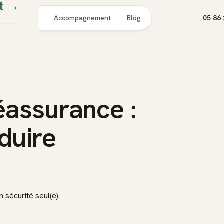
t
→
Pour qui
Accompagnement
Blog
05 86 
éassurance :
duire
 sécurité seul(e).