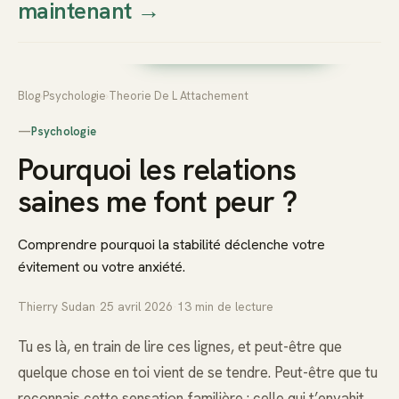
maintenant
→
Thierry
Prendre rendez-vous dès
Sudan
maintenant
Blog
›
Psychologie
›
Theorie De L Attachement
—
Psychologie
Pourquoi les relations
saines me font peur ?
Comprendre pourquoi la stabilité déclenche votre
évitement ou votre anxiété.
Thierry Sudan
·
25 avril 2026
·
13
min de lecture
Tu es là, en train de lire ces lignes, et peut-être que
quelque chose en toi vient de se tendre. Peut-être que tu
reconnais cette sensation familière : celle qui t’envahit