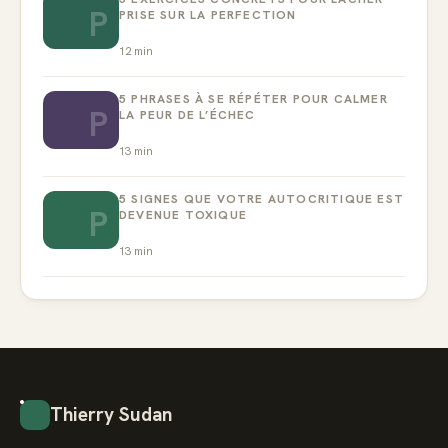
P
PRISE SUR LA PERFECTION
12
min
5 PHRASES À SE RÉPÉTER POUR CALMER
P
LA PEUR DE L’ÉCHEC
13
min
5 SIGNES QUE VOTRE AUTOCRITIQUE EST
P
DEVENUE TOXIQUE
13
min
Thierry Sudan