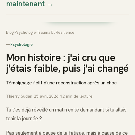
maintenant
→
Thierry
Prendre rendez-vous dès
Sudan
maintenant
Blog
›
Psychologie
›
Trauma Et Resilience
—
Psychologie
Mon histoire : j'ai cru que
j'étais faible, puis j'ai changé
Témoignage fictif d'une reconstruction après un choc.
Thierry Sudan
·
25 avril 2026
·
12
min de lecture
Tu t’es déjà réveillé un matin en te demandant si tu allais
tenir la journée ?
Pas seulement à cause de la fatigue, mais à cause de ce