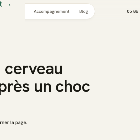
t
→
Pour qui
Accompagnement
Blog
05 86 
e cerveau
après un choc
ner la page.