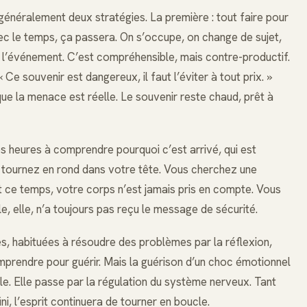
énéralement deux stratégies. La première : tout faire pour
avec le temps, ça passera. On s’occupe, on change de sujet,
nt l’événement. C’est compréhensible, mais contre-productif.
e souvenir est dangereux, il faut l’éviter à tout prix. »
ue la menace est réelle. Le souvenir reste chaud, prêt à
es heures à comprendre pourquoi c’est arrivé, qui est
s tournez en rond dans votre tête. Vous cherchez une
ant ce temps, votre corps n’est jamais pris en compte. Vous
e, elle, n’a toujours pas reçu le message de sécurité.
es, habituées à résoudre des problèmes par la réflexion,
mprendre pour guérir. Mais la guérison d’un choc émotionnel
le. Elle passe par la régulation du système nerveux. Tant
ni, l’esprit continuera de tourner en boucle.