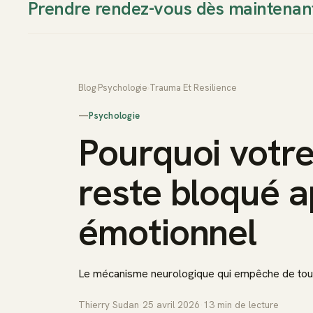
Prendre rendez-vous dès maintenan
Thierry Sudan
Approche
Blog
›
Psychologie
›
Trauma Et Resilience
—
Psychologie
Pourquoi votr
reste bloqué 
émotionnel
Le mécanisme neurologique qui empêche de tour
Thierry Sudan
·
25 avril 2026
·
13
min de lecture