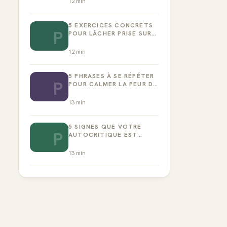
12
min
5 EXERCICES CONCRETS
P
POUR LÂCHER PRISE SUR
LA PERFECTION
12
min
5 PHRASES À SE RÉPÉTER
P
POUR CALMER LA PEUR DE
L’ÉCHEC
13
min
5 SIGNES QUE VOTRE
P
AUTOCRITIQUE EST
DEVENUE TOXIQUE
13
min